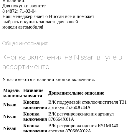
В наличии!
Для покупки звоните
8 (4872) 71-03-04
Наш менеджер знает о Ниссан всё и поможет
выбрать и купить запчасть для вашей
модели автомобиля!
Общая информация:
Кнопка включения на Nissan в Туле в
ассортименте
У нас имеются в наличии кнопки включения:
Модель
Название
Дополнительное описание
машины
запчасти
Кнопка
В/К подрулевой стеклоочистителя T31
Nissan
включения
артикул 25260JG44A
Кнопка
В/К регулировксидения артикул
Nissan
включения
870664X01A
Кнопка
В/К регулировксидения R51MD40
Nissan
включения
артикул 870666X02A