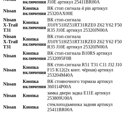
включения
J10E артикул 25411BR00A
Кнопка
ВК стоп сигнала 4 pin артикул
Nissan
включения
25320AX00E
Nissan
ВК стоп-сигнала
Кнопка
X-Trail
JJ10Y51HZ51RT31RZE0 Z62 Y62 F50
включения
T31
R35 J10E артикул 25320JN00A
Nissan
ВК стоп-сигнала
Кнопка
X-Trail
JJ10Y51HZ51RT31RZE0 Z62 Y62 F50
включения
T31
R35 J10E артикул 25320JN00A
Кнопка
ВК стоп-сигнала B10RS артикул
Nissan
включения
2532095F0B
ВК стоп-сигнала R51 T31 C11 J32 J10
Кнопка
Nissan
F15 K12(2х конт. чёрная) артикул
включения
253204M40A
Кнопка
ВК стояночного тормаза aртикул
Nissan
включения
360114P00A
замка двери задка E11E артикул
Nissan
Кнопка
253809U00A
стеклоподъмника задняя артикул
Nissan
Кнопка
25411BR00A