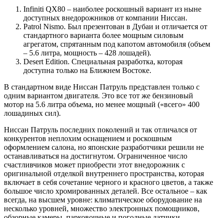
Infiniti QX80 – наиболее роскошный вариант из ныне
доступных внедорожников от компании Ниссан.
Patrol Nismo. Был презентован в Дубаи и отличается от
стандартного варианта более мощным силовым
агрегатом, спрятанным под капотом автомобиля (объем
– 5.6 литра, мощность – 428 лошадей).
Desert Edition. Специальная разработка, которая
доступна только на Ближнем Востоке.
В стандартном виде Ниссан Патруль представлен только с
одним вариантом двигателя. Это все тот же бензиновый
мотор на 5.6 литра объема, но менее мощный («всего» 400
лошадиных сил).
Ниссан Патруль последних поколений и так отличался от
конкурентов неплохим оснащением и роскошным
оформлением салона, но японские разработчики решили не
останавливаться на достигнутом. Ограниченное число
счастливчиков может приобрести этот внедорожник с
оригинальной отделкой внутреннего пространства, которая
включает в себя сочетание черного и красного цветов, а также
большое число хромированных деталей. Все остальное – как
всегда, на высшем уровне: климатическое оборудование на
несколько уровней, множество электронных помощников,
обзорные камеры, парковочные и погодные датчики,