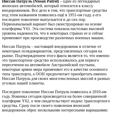
Ниссан Патруль (Nissan Patrol)
– один из легендарных
японских автомобилей, который относится к классу
внедорожников. Все дело в том, что транспортные средства
под этим названием появились ещё в 1951-ом году, а его
последнее поколение выпускается и до сих пор.
Первоначальный вариант был сконструирован на основе
платформы Y61. Эта система показала настолько высокий
уровень надежности, что в некоторых странах ее и сейчас
применяют при производстве различных военных машин.
Ниссан Патруль – настоящий внедорожник в отличие от
некоторых псевдовариантов, представленных сегодня на
рынке. Подтверждением этого факта является то, что именно
это транспортное средство использовалось для первого
пересечения на автомобиле Австралийской пустыни,
некоторые армии мира применяют его в качестве основного
типа транспорта, а ООН предпочитает приобретать именно
Ниссан Патруль для своих многочисленных миссий в разных
уголках нашей планеты.
Последнее поколение Ниссан Патруль появилось в 2010-ом
году. Новинка сегодня производится на более совершенной
платформе Y62, о чем свидетельствует индекс транспортного
средства. Сразу после своего появления японский
внедорожник оброс несколькими интересными вариациями: