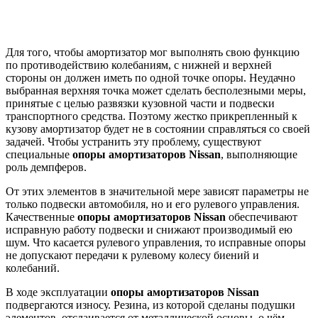
Для того, чтобы амортизатор мог выполнять свою функцию
по противодействию колебаниям, с нижней и верхней
стороны он должен иметь по одной точке опоры. Неудачно
выбранная верхняя точка может сделать бесполезными меры,
принятые с целью развязки кузовной части и подвески
транспортного средства. Поэтому жестко прикрепленный к
кузову амортизатор будет не в состоянии справляться со своей
задачей. Чтобы устранить эту проблему, существуют
специальные
опоры амортизаторов Nissan
, выполняющие
роль демпферов.
От этих элементов в значительной мере зависят параметры не
только подвески автомобиля, но и его рулевого управления.
Качественные
опоры амортизаторов Nissan
обеспечивают
исправную работу подвески и снижают производимый ею
шум. Что касается рулевого управления, то исправные опоры
не допускают передачи к рулевому колесу биений и
колебаний.
В ходе эксплуатации
опоры амортизаторов Nissan
подвергаются износу. Резина, из которой сделаны подушки
элементов, отслаивается от металлической основы, о чём