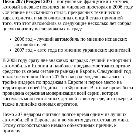
Пежо 207 (Peugeot 207)
– популярный французский хэтчбек,
который впервые появился на мировых просторах в 2006 году.
Сочетание изысканного стиля, прекрасных технических
характеристик и многочисленных опций стало причиной
того, что этот автомобиль за следующие несколько лет собрал
целую корзину всевозможных наград:
2006 год – лучший автомобиль по мнению испанских
автолюбителей;
2007 год – авто года по мнению украинских ценителей.
В 2008 году сразу две знаковых награды: лучший импортный
автомобиль в Японии и наиболее продаваемое транспортное
средство (в своем сегменте рынка) в Европе. Следующий год
также не оставил Пежо 207 без наград: модель оказалась в
тройке лидеров по продажам в Европе и первое место на
территории своей Родины – во Франции. В это же время была
проведена серьезная модернизация всей серии, которая
коснулась многочисленных деталей в экстерьере, интерьере, а
также в линейке силовых агрегатов.
Пежо 207 недаром считался долгое время одним из лучших
автомобилей в Европе, да и во многих других странах мира.
Этому способствовало немало объективных причин, к
примеру: