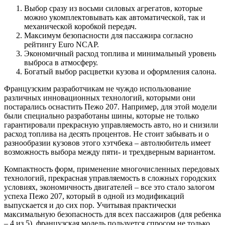
Выбор сразу из восьми силовых агрегатов, которые
можно укомплектовывать как автоматической, так и
механической коробкой передач.
Максимум безопасности для пассажира
согласно
рейтингу Euro NCAP.
Экономичный расход топлива и минимальный уровень
выброса в атмосферу.
Богатый выбор расцветки кузова и оформления салона.
Французским разработчикам не чуждо использование
различных инновационных технологий, которыми они
постарались оснастить Пежо 207. Например, для этой модели
были специально разработаны шины, которые не только
гарантировали прекрасную управляемость авто, но и снизили
расход топлива на десять процентов. Не стоит забывать и о
разнообразии кузовов этого хэтчбека – автолюбитель имеет
возможность выбора между пяти- и трехдверным вариантом.
Компактность форм, применение многочисленных передовых
технологий, прекрасная управляемость в сложных городских
условиях, экономичность двигателей – все это стало залогом
успеха Пежо 207, который
в одной из модификаций
выпускается и до сих пор. Учитывая практически
максимальную безопасность для всех пассажиров (для ребенка
– 4 из 5), французская модель пользуется спросом не только