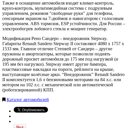
Также в оснащение автомобиля входят климат-контроль,
круиз-контроль, мультимедийная система с подрулевым
управлением, режимом "свободные руки" для телефона,
сенсорным экраном на 7-дюймов и навигатором с голосовым
управлением. ABS тормозов, ESP устойчивости. Для России –
электрообогрев лобового стекла и мощнее генератор.
Модификация Рено Сандеро – внедорожник Stepway.
Габариты Renault Sandero Stepway II составляют 4080 х 1757 х
1533 мм. Главное отличие Степвей от Сандеро – другие
пружины и амортизаторы, которые позволили поднять
дорожный просвет автомобиля до 175 мм под нагрузкой (и
195 мм без нагрузки). Stepway имеет другие бампера,
пластмассовые накладки на пороги, рейлинги на крыше,
выступающие колёсные арки. “Внедорожник” Renault Sandero
II комплектуется 1,6 л бензиновыми моторами на 84 л.с. или
мотором на 102 л.с. с механической или автоматической
(роботизированной) КПП.
Каталог автомобилей