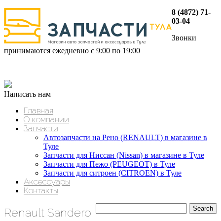
8 (4872) 71-
03-04
Звонки
принимаются ежедневно с 9:00 по 19:00
Написать нам
Главная
О компании
Запчасти
Автозапчасти на Рено (RENAULT) в магазине в
Туле
Запчасти для Ниссан (Nissan) в магазине в Туле
Запчасти для Пежо (PEUGEOT) в Туле
Запчасти для ситроен (CITROEN) в Туле
Аксессуары
Контакты
Renault Sandero