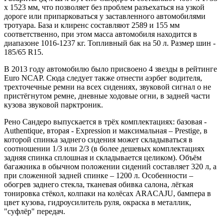
х 1523 мм, что позволяет без проблем разъехаться на узкой
дороге или припарковаться у заставленного автомобилями
тротуара. База и клиренс составляют 2589 и 155 мм
соответственно, при этом масса автомобиля находится в
диапазоне 1016-1237 кг. Топливный бак на 50 л. Размер шин -
185/65 R15.
В 2013 году автомобилю было присвоено 4 звезды в рейтинге
Euro NCAP. Сюда следует также отнести аэрбег водителя,
трехточечные ремни на всех сидениях, звуковой сигнал о не
пристёгнутом ремне, дневные ходовые огни, в задней части
кузова звуковой парктроник.
Рено Сандеро выпускается в трёх комплектациях: базовая -
Authentique, вторая - Expression и максимальная – Prestige, в
которой спинка заднего сидения может складываться в
соотношении 1/3 или 2/3 (в более дешевых комплектациях
задняя спинка сплошная и складывается целиком). Объём
багажника в обычном положении сидений составляет 320 л, а
при сложенной задней спинке – 1200 л. Особенности –
обогрев заднего стекла, тканевая обивка салона, лёгкая
тонировка стёкол, колпаки на колёсах ARACAJU, бампера в
цвет кузова, гидроусилитель руля, окраска в металлик,
"суфлёр" передач.