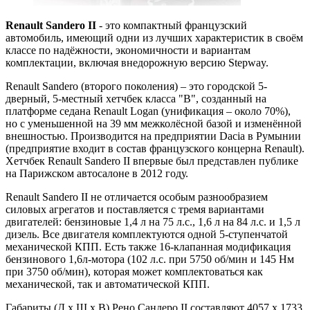
Renault Sandero II
- это компактный французский
автомобиль, имеющий одни из лучших характеристик в своём
классе по надёжности, экономичности и вариантам
комплектации, включая внедорожную версию Stepway.
Renault Sandero (второго поколения) – это городской 5-
дверный, 5-местный хетчбек класса "В", созданный на
платформе седана Renault Logan (унификация – около 70%),
но с уменьшенной на 39 мм межколёсной базой и изменённой
внешностью. Производится на предприятии Dacia в Румынии
(предприятие входит в состав французского концерна Renault).
Хетчбек Renault Sandero II впервые был представлен публике
на Парижском автосалоне в 2012 году.
Renault Sandero II не отличается особым разнообразием
силовых агрегатов и поставляется с тремя вариантами
двигателей: бензиновые 1,4 л на 75 л.с., 1,6 л на 84 л.с. и 1,5 л
дизель. Все двигателя комплектуются одной 5-ступенчатой
механической КПП. Есть также 16-клапанная модификация
бензинового 1,6л-мотора (102 л.с. при 5750 об/мин и 145 Нм
при 3750 об/мин), которая может комплектоваться как
механической, так и автоматической КПП.
Габариты (Д х Ш х В) Рено Сандеро II составляют 4057 х 1733