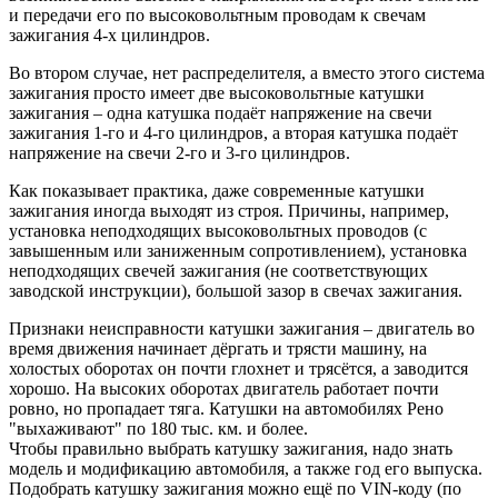
и передачи его по высоковольтным проводам к свечам
зажигания 4-х цилиндров.
Во втором случае, нет распределителя, а вместо этого система
зажигания просто имеет две высоковольтные катушки
зажигания – одна катушка подаёт напряжение на свечи
зажигания 1-го и 4-го цилиндров, а вторая катушка подаёт
напряжение на свечи 2-го и 3-го цилиндров.
Как показывает практика, даже современные катушки
зажигания иногда выходят из строя. Причины, например,
установка неподходящих высоковольтных проводов (с
завышенным или заниженным сопротивлением), установка
неподходящих свечей зажигания (не соответствующих
заводской инструкции), большой зазор в свечах зажигания.
Признаки неисправности катушки зажигания – двигатель во
время движения начинает дёргать и трясти машину, на
холостых оборотах он почти глохнет и трясётся, а заводится
хорошо. На высоких оборотах двигатель работает почти
ровно, но пропадает тяга. Катушки на автомобилях Рено
"выхаживают" по 180 тыс. км. и более.
Чтобы правильно выбрать катушку зажигания, надо знать
модель и модификацию автомобиля, а также год его выпуска.
Подобрать катушку зажигания можно ещё по VIN-коду (по