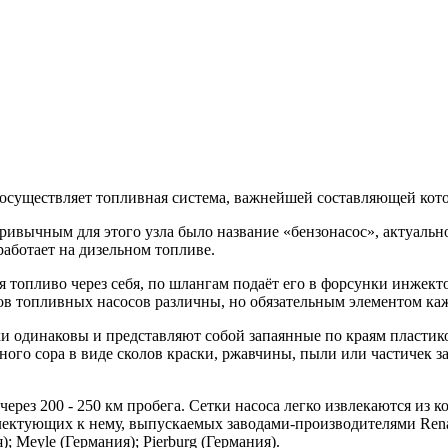
 осуществляет топливная система, важнейшей составляющей кото
ривычным для этого узла было название «бензонасос», актуально
аботает на дизельном топливе.
ая топливо через себя, по шлангам подаёт его в форсунки инжект
ов топливных насосов различны, но обязательным элементом каж
ки одинаковы и представляют собой запаянные по краям пласти
го сора в виде сколов краски, ржавчины, пыли или частичек за
через 200 - 250 км пробега. Сетки насоса легко извлекаются из
плектующих к нему, выпускаемых заводами-производителями Rena
 Meyle (Германия); Pierburg (Германия).