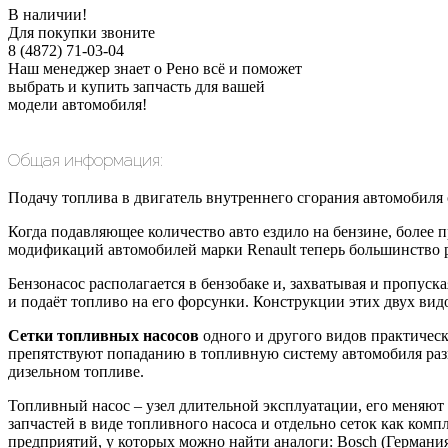
В наличии!
Для покупки звоните
8 (4872) 71-03-04
Наш менеджер знает о Рено всё и поможет
выбрать и купить запчасть для вашей
модели автомобиля!
Общая информация:
Подачу топлива в двигатель внутреннего сгорания автомобиля
Когда подавляющее количество авто ездило на бензине, более п
модификаций автомобилей марки Renault теперь большинство р
Бензонасос располагается в бензобаке и, захватывая и пропуск
и подаёт топливо на его форсунки. Конструкции этих двух вид
Сетки топливных насосов
одного и другого видов практичес
препятствуют попаданию в топливную систему автомобиля разно
дизельном топливе.
Топливный насос – узел длительной эксплуатации, его меняют 
запчастей в виде топливного насоса и отдельно сеток как ком
предприятий, у которых можно найти аналоги: Bosch (Германия);