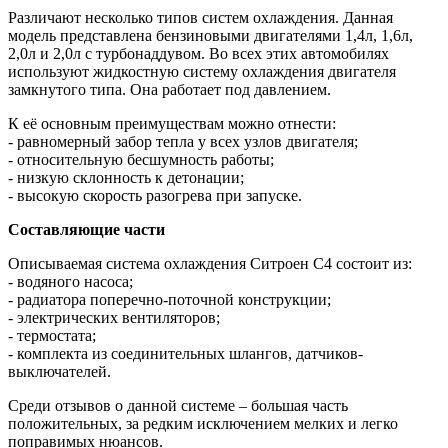
Различают несколько типов систем охлаждения. Данная
модель представлена бензиновыми двигателями 1,4л, 1,6л,
2,0л и 2,0л с турбонаддувом. Во всех этих автомобилях
используют жидкостную систему охлаждения двигателя
замкнутого типа. Она работает под давлением.
К её основным преимуществам можно отнести:
- равномерный забор тепла у всех узлов двигателя;
- относительную бесшумность работы;
- низкую склонность к детонации;
- высокую скорость разогрева при запуске.
Составляющие части
Описываемая система охлаждения Ситроен С4 состоит из:
- водяного насоса;
- радиатора поперечно-поточной конструкции;
- электрических вентиляторов;
- термостата;
- комплекта из соединительных шлангов, датчиков-
выключателей.
Среди отзывов о данной системе – большая часть
положительных, за редким исключением мелких и легко
поправимых нюансов.