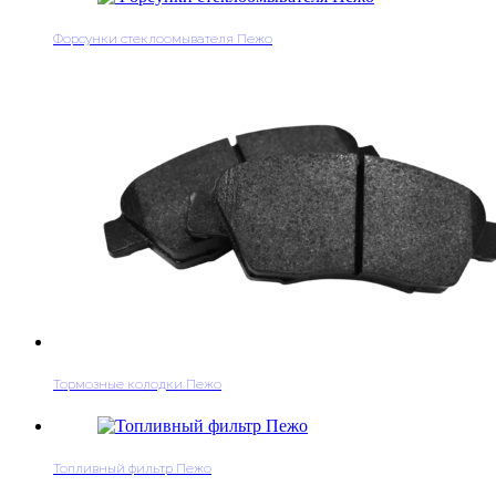
Форсунки стеклоомывателя Пежо
Тормозные колодки Пежо
Топливный фильтр Пежо