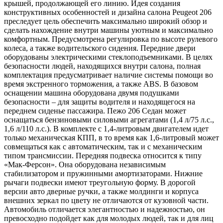
крышей, продолжающей его линию. Идея создания
конструктивных особенностей и дизайна салона Peugeot 206
преследует цель обеспечить максимально широкий обзор и
сделать нахождение внутри машины уютным и максимально
комфортным. Предусмотрена регулировка по высоте рулевого
колеса, а также водительского сидения. Передние двери
оборудованы электрическими стеклоподъемниками.
В целях
безопасности людей, находящихся внутри салона, полная
комплектация предусматривает наличие системы помощи во
время экстренного торможения, а также ABS. В базовом
оснащении машина оборудована двумя подушками
безопасности – для защиты водителя и находящегося на
переднем сиденье пассажира.
Пежо 206 Седан может
оснащаться бензиновыми силовыми агрегатами (1,4 л/75 л.с.,
1,6 л/110 л.с.). В комплекте с 1,4-литровым двигателем идет
только механическая КПП, в то время как 1,6-литровый может
совмещаться как с автоматическим, так и с механическим
типом трансмиссии.
Передняя подвеска относится к типу
«Мак-Ферсон». Она оборудована независимым
стабилизатором и пружинными амортизаторами. Нижние
рычаги подвески имеют треугольную форму. В дорогой
версии авто дверные ручки, а также молдинги и корпуса
внешних зеркал по цвету не отличаются от кузовной части.
Автомобиль отличается элегантностью и надежностью, он
превосходно подойдет как для молодых людей, так и для лиц