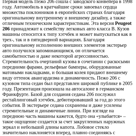
Первая модель Пежо 206 сошла с заводского конвейера в 1998
году. Автомобиль в кратчайшие сроки завоевал сердца
множества поклонников в европейских странах благодаря
оригинальному внутреннему и внешнему дизайну, а также
отличным техническим характеристикам. Эта версия
Peugeot
206
принадлежит к семейству легковых авто класса В. Кузов
машины относится к типу хэтчбек и может выпускаться как в
трех-, так и в пятидверной вариациях. Благодаря
оригинальному исполнению внешних элементов экстерьер
авто получился запоминающимся, он отличается
самобытностью и даже некоторой агрессивностью.
Стремительность очертаний кузова в сочетании с раскосыми
передними фарами, рельефные бамперы, оборудованные
матовыми накладками, и большая колея придают внешнему
виду оттенок авангардизма и динамичность. Пежо 206 с
кузовом типа седан был представлен широкой публике в 2005
году. Презентация произошла на автосалоне в германском
Франкфурте. Базой для создания седана 206 послужил
рестайлинговый хэтчбек, дебютировавший за год до этого
события. В экстерьере седана сохранены и даже усилены
стремительные и динамичные линии. При взгляде на
переднюю часть машины кажется, будто она «улыбается» –
такое ощущение создается за счет закругленных наружных
зеркал и небольшой длины капота. Лобовое стекло
значительно наклоняется вперед, плавно соединяясь с