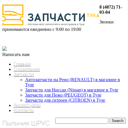
8 (4872) 71-
03-04
Звонки
принимаются ежедневно с 9:00 по 19:00
Написать нам
Главная
О компании
Запчасти
Автозапчасти на Рено (RENAULT) в магазине в
Туле
Запчасти для Ниссан (Nissan) в магазине в Туле
Запчасти для Пежо (PEUGEOT) в Туле
Запчасти для ситроен (CITROEN) в Туле
Аксессуары
Контакты
Пыльник ШРУС