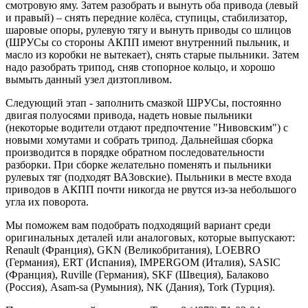
смотровую яму. Затем разобрать и вынуть оба привода (левый
и правый) – снять передние колёса, ступицы, стабилизатор,
шаровые опоры, рулевую тягу и вынуть приводы со шлицов
(ШРУСы со стороны АКПП имеют внутренний пыльник, и
масло из коробки не вытекает), снять старые пыльники. Затем
надо разобрать трипод, сняв стопорное кольцо, и хорошо
вымыть данный узел дизтопливом.
Следующий этап - заполнить смазкой ШРУСы, постоянно
двигая полуосями привода, надеть новые пыльники
(некоторые водители отдают предпочтение "Нивовским") с
новыми хомутами и собрать трипод. Дальнейшая сборка
производится в порядке обратном последовательности
разборки. При сборке желательно поменять и пыльники
рулевых тяг (подходят ВАЗовские). Пыльники в месте входа
приводов в АКПП почти никогда не рвутся из-за небольшого
угла их поворота.
Мы поможем вам подобрать подходящий вариант среди
оригинальных деталей или аналоговых, которые выпускают:
Renault (Франция), GKN (Великобритания), LOEBRO
(Германия), ERT (Испания), IMPERGOM (Италия), SASIC
(Франция), Ruville (Германия), SKF (Швеция), Балаково
(Россия), Asam-sa (Румыния), NK (Дания), Tork (Турция).