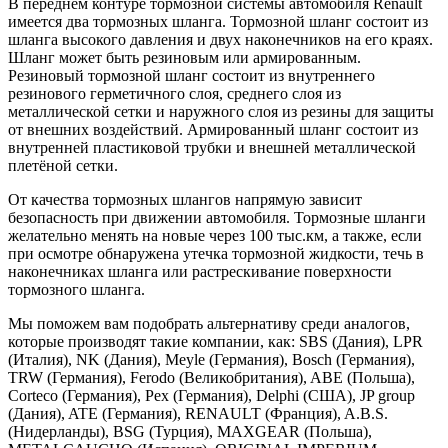
В переднем контуре тормозной системы автомобиля Renault
имеется два тормозных шланга. Тормозной шланг состоит из
шланга высокого давления и двух наконечников на его краях.
Шланг может быть резиновым или армированным.
Резиновый тормозной шланг состоит из внутреннего
резинового герметичного слоя, среднего слоя из
металлической сетки и наружного слоя из резины для защиты
от внешних воздействий. Армированный шланг состоит из
внутренней пластиковой трубки и внешней металлической
плетёной сетки.
От качества тормозных шлангов напрямую зависит
безопасность при движении автомобиля. Тормозные шланги
желательно менять на новые через 100 тыс.км, а также, если
при осмотре обнаружена утечка тормозной жидкости, течь в
наконечниках шланга или растрескивание поверхности
тормозного шланга.
Мы поможем вам подобрать альтернативу среди аналогов,
которые производят такие компании, как: SBS (Дания), LPR
(Италия), NK (Дания), Meyle (Германия), Bosch (Германия),
TRW (Германия), Ferodo (Великобритания), ABE (Польша),
Corteco (Германия), Pex (Германия), Delphi (США), JP group
(Дания), ATE (Германия), RENAULT (Франция), A.B.S.
(Нидерланды), BSG (Турция), MAXGEAR (Польша),