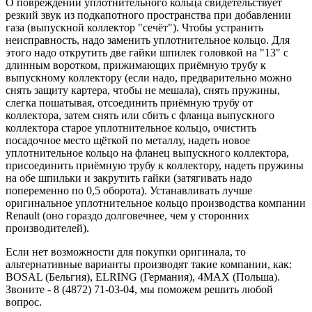
О повреждении уплотнительного кольца свидетельствует
резкий звук из подкапотного пространства при добавлении
газа (выпускной коллектор "сечёт"). Чтобы устранить
неисправность, надо заменить уплотнительное кольцо. Для
этого надо открутить две гайки шпилек головкой на "13" с
длинным воротком, прижимающих приёмную трубу к
выпускному коллектору (если надо, предварительно можно
снять защиту картера, чтобы не мешала), снять пружины,
слегка пошатывая, отсоединить приёмную трубу от
коллектора, затем снять или сбить с фланца выпускного
коллектора старое уплотнительное кольцо, очистить
посадочное место щёткой по металлу, надеть новое
уплотнительное кольцо на фланец выпускного коллектора,
присоединить приёмную трубу к коллектору, надеть пружины
на обе шпильки и закрутить гайки (затягивать надо
попеременно по 0,5 оборота). Устанавливать лучше
оригинальное уплотнительное кольцо производства компании
Renault (оно гораздо долговечнее, чем у сторонних
производителей).
Если нет возможности для покупки оригинала, то
альтернативные варианты производят такие компании, как:
BOSAL (Бельгия), ELRING (Германия), 4MAX (Польша).
Звоните - 8 (4872) 71-03-04, мы поможем решить любой
вопрос.