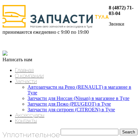
8 (4872) 71-
03-04
Звонки
принимаются ежедневно с 9:00 по 19:00
Написать нам
Главная
О компании
Запчасти
Автозапчасти на Рено (RENAULT) в магазине в
Туле
Запчасти для Ниссан (Nissan) в магазине в Туле
Запчасти для Пежо (PEUGEOT) в Туле
Запчасти для ситроен (CITROEN) в Туле
Аксессуары
Контакты
Уплотнительное