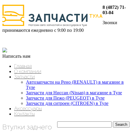
8 (4872) 71-
03-04
Звонки
принимаются ежедневно с 9:00 по 19:00
Написать нам
Главная
О компании
Запчасти
Автозапчасти на Рено (RENAULT) в магазине в
Туле
Запчасти для Ниссан (Nissan) в магазине в Туле
Запчасти для Пежо (PEUGEOT) в Туле
Запчасти для ситроен (CITROEN) в Туле
Аксессуары
Контакты
Втулки заднего