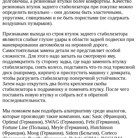
долговечны, а резиновые втулки более комфортны. Качество
резиновых втулок заднего стабилизатора при покупке можно
определить визуально – они должны быть эластичными,
упругими, глянцевыми и не быть пористыми (не содержать
воздушных пузырьков).
Признаками выхода из строя втулок заднего стабилизатора
являются слабые глухие удары в области задней подвески при
маневрировании автомобиля на неровной дороге.
Самостоятельная замена детали не представляет особой
сложности. Для этого надо заехать на смотровую яму,
поддомкратить ту сторону задка, где надо заменить втулку
стабилизатора, снять колесо, подставить что-то под тормозной
диск (например, кирпич) и приспустить машину с домкрата,
чтобы разгрузить стабилизатор поперечной устойчивости.
Затем надо открутить два болта крепления скобы
стабилизатора к подрамнику и поменять втулку. После чего
поставить новую втулку и собрать всё в обратной
последовательности.
Мы поможем вам подобрать альтернативу среди аналогов,
которые производят такие компании, как: Sasic (Франция),
Optimal (Германия), SWAG (Германия), Febi (Германия),
Fortune Line (Польша), Meyle (Германия), Hutchinson
(Франция), Moog (Германия), Sidem (Бельгия), Corteco